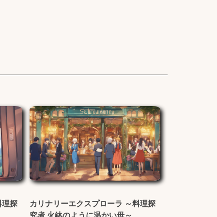
料理探
カリナリーエクスプローラ ～料理探
究者 火鉢のように温かい母～