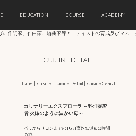
E
EDUCATION
COURSE
ACADEMY
並びに作詞家、作曲家、編曲家等アーティストの育成及びマネー
CUISINE DETAIL
Home
|
cuisine
|
cuisine Detail
|
cuisine Search
カリナリーエクスプローラ ～料理探究
者 火鉢のように温かい母～
パリからリヨンまでのTGV(高速鉄道)の2時間
の旅。