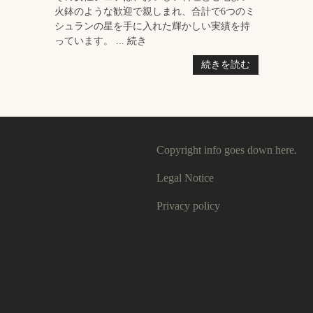
火鉢のような歓迎で親しまれ、合計で6つのミ
シュランの星を手に入れた輝かしい実績を持
っています。 ... 続き
続きを読む
Copyright info goes down here.
Legal Notice
Privacy policy