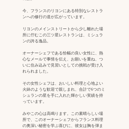
今、フランスのリヨンにある特別なレストラ
ンへの修行の道が広がっています。
リヨンのメインストリートから少し離れた場
所に佇むこの三ツ星レストランは、ミシュラ
ンの誇る逸品。
オーナーシェフである恰幅の良い女性に、熱
心なメールで事情を伝え、お願いを重ね、つ
いに住み込みで見習いとしての挑戦が受け入
れられました。
その女性シェフは、おいしい料理と心地よい
火鉢のような歓迎で親しまれ、合計で6つのミ
シュランの星を手に入れた輝かしい実績を持
っています。
みやこの心は高鳴ります。この素晴らしい場
所で、このオーナーシェフからフランス料理
の奥深い秘密を学ぶ喜びに、彼女は胸を弾ま