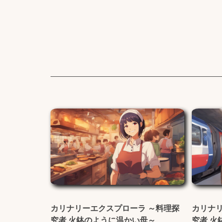
カリナリーエクスプローラ ～料理探
カリナ
究者 火鉢のように温かい母～
究者 火