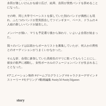
永田が激しいけんかを繰り広げ、結局、吉田が突然バンドを辞めること
になった。
その時、同じ大学でベーシストを探していた別のバンドが偶然にも現
れ、ふたつのバンドが意気投合してツインギター、ベース、ドラムの４
人組の新しいバンドが誕生した。
メンバーが揃い、マリも予定通り後から加わり、いよいよ合宿が始まっ
た。
我々のバンドは以前からボーカリストを募集していたが、何人かの男性
とのオーディションがうまくいかなかった。
そんな折、合宿に参加していた高校生のマリに歌ってもらうことにし、
彼女の歌声に感動し、女性ボーカルのフュージョンバンドが生まれるこ
ととなった。
#アニメーション制作 #ゲームプログラミング #キャラクターデザイン #
ストーリー #モデリング #動画編集 #unity3d #unity3dgames
story