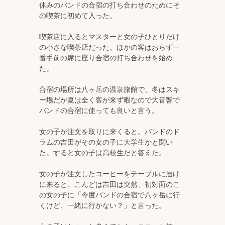
休みのバンドの合宿の打ち合わせのためにそ
の喫茶に初めて入った。
喫茶店に入るとマスターと女の子ひとりだけ
の小さな喫茶店だった。ほかの客はおらず一
番手前の席に座り合宿の打ち合わせを始め
た。
合宿の場所は八ヶ岳の温泉旅館で、冬はスキ
ー場だが夏は全く客が来ず暇なので大音響で
バンドの合宿に使っても良いと言う。
女の子が注文を取りに来くると。バンドのド
ラムの吉田がその女の子に大学生かと聞い
た。すると女の子は高校生だと答えた。
女の子が注文したコーヒーをテーブルに届け
に来ると、こんどは吉田は突然、初対面のこ
の女の子に「今度バンドの合宿で八ヶ岳に行
くけど、一緒に行かない？」と言った。